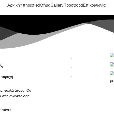
Αρχική
Υπηρεσίες
Κτήμα
Gallery
Προσφορά
Επικοινωνία
ας
ε παροχή
για πολλά άτομα. Θα
α στις ανάγκες σας
α πάντα.